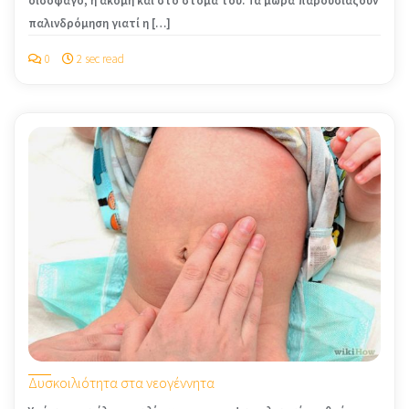
οισοφάγο, ή ακόμη και στο στόμα του. Τα μωρά παρουσιάζουν
παλινδρόμηση γιατί η […]
0
2 sec read
Δυσκοιλιότητα στα νεογέννητα