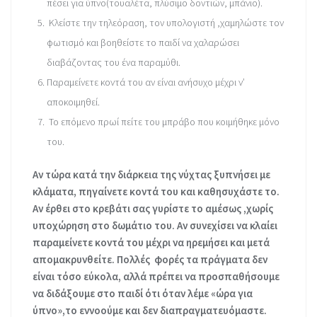
πέσει για ύπνο(τουαλέτα, πλύσιμο δοντιών, μπάνιο).
Κλείστε την τηλεόραση, τον υπολογιστή ,χαμηλώστε τον
φωτισμό και βοηθείστε το παιδί να χαλαρώσει
διαβάζοντας του ένα παραμύθι.
Παραμείνετε κοντά του αν είναι ανήσυχο μέχρι ν’
αποκοιμηθεί.
Το επόμενο πρωί πείτε του μπράβο που κοιμήθηκε μόνο
του.
Αν τώρα κατά την διάρκεια της νύχτας ξυπνήσει με
κλάματα, πηγαίνετε κοντά του και καθησυχάστε το.
Αν έρθει στο κρεβάτι σας γυρίστε το αμέσως ,χωρίς
υποχώρηση στο δωμάτιο του. Αν συνεχίσει να κλαίει
παραμείνετε κοντά του μέχρι να ηρεμήσει και μετά
απομακρυνθείτε. Πολλές φορές τα πράγματα δεν
είναι τόσο εύκολα, αλλά πρέπει να προσπαθήσουμε
να διδάξουμε στο παιδί ότι όταν λέμε «ώρα για
ύπνο»,το εννοούμε και δεν διαπραγματευόμαστε.