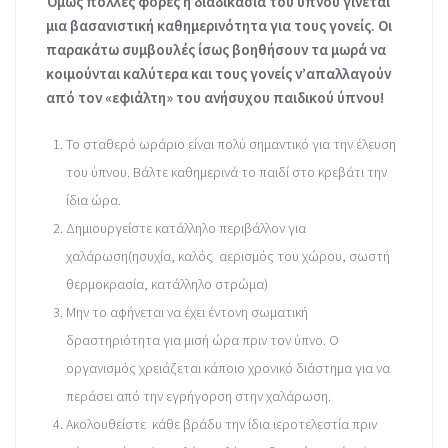
Όμως πολλές φορές η διαδικασία του ύπνου γίνεται
μια βασανιστική καθημερινότητα για τους γονείς. Οι
παρακάτω συμβουλές ίσως βοηθήσουν τα μωρά να
κοιμούνται καλύτερα και τους γονείς ν’απαλλαγούν
από τον «εφιάλτη» του ανήσυχου παιδικού ύπνου!
Το σταθερό ωράριο είναι πολύ σημαντικό για την έλευση
του ύπνου. Βάλτε καθημερινά το παιδί στο κρεβάτι την
ίδια ώρα.
Δημιουργείστε κατάλληλο περιβάλλον για
χαλάρωση(ησυχία, καλός αερισμός του χώρου, σωστή
θερμοκρασία, κατάλληλο στρώμα)
Μην το αφήνεται να έχει έντονη σωματική
δραστηριότητα για μισή ώρα πριν τον ύπνο. Ο
οργανισμός χρειάζεται κάποιο χρονικό διάστημα για να
περάσει από την εγρήγορση στην χαλάρωση.
Ακολουθείστε κάθε βράδυ την ίδια ιεροτελεστία πριν