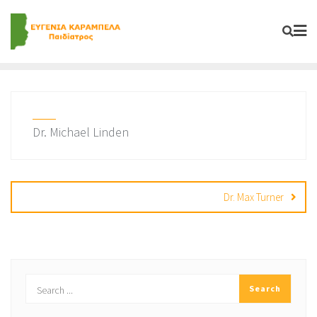
Skip
to
content
Dr. Michael Linden
Post
navigation
Dr. Max Turner