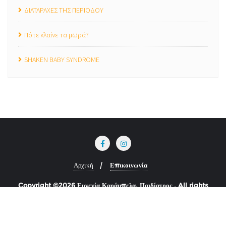
ΔΙΑΤΑΡΑΧΕΣ ΤΗΣ ΠΕΡΙΟΔΟΥ
Πότε κλαίνε τα μωρά?
SHAKEN BABY SYNDROME
Αρχική
Επικοινωνία
Copyright ©2026 Ευγενία Καράμπελα, Παιδίατρος . All rights
reserved.
Powered by
WordPress
&
Designed by
Bizberg Themes