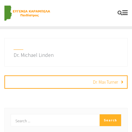
Skip
to
content
Dr. Michael Linden
Post
navigation
Dr. Max Turner