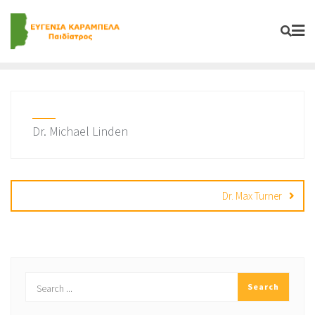
Skip
to
content
Dr. Michael Linden
Post
navigation
Dr. Max Turner