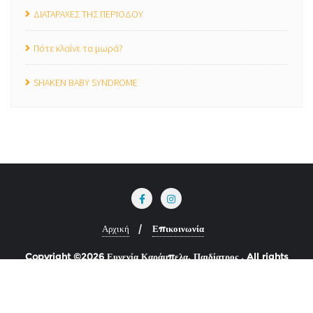
ΔΙΑΤΑΡΑΧΕΣ ΤΗΣ ΠΕΡΙΟΔΟΥ
Πότε κλαίνε τα μωρά?
SHAKEN BABY SYNDROME
Αρχική
Επικοινωνία
Copyright ©2026 Ευγενία Καράμπελα, Παιδίατρος . All rights
reserved.
Powered by
WordPress
&
Designed by
Bizberg Themes