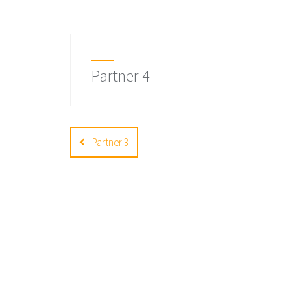
Partner 4
Post
navigation
Partner 3