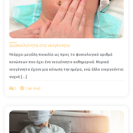
Δυσκοιλιότητα στα νεογέννητα
Υπάρχει μεγάλη ποικιλία ως προς το φυσιο­λογικό αριθμό
κενώσεων που έχει ένα νεο­γέννητο καθημερινά. Μερικά
νεογέννητα έχουν μια κένωση την ημέρα, ενώ άλλα ενερ­γούνται
συχνά […]
0
1 sec read