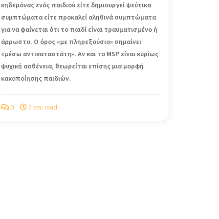
κηδεμόνας ενός παιδιού είτε δημιουργεί ψεύτικα
συμπτώματα είτε προκαλεί αληθινά συμπτώματα
για να φαίνεται ότι το παιδί είναι τραυματισμένο ή
άρρωστο. Ο όρος «με πληρεξούσιο» σημαίνει
«μέσω αντικαταστάτη». Αν και το MSP είναι κυρίως
ψυχική ασθένεια, θεωρείται επίσης μια μορφή
κακοποίησης παιδιών.
0
5 sec read