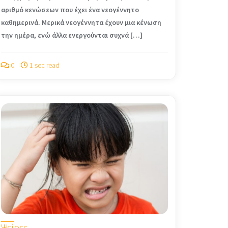
αριθμό κενώσεων που έχει ένα νεο­γέννητο
καθημερινά. Μερικά νεογέννητα έχουν μια κένωση
την ημέρα, ενώ άλλα ενερ­γούνται συχνά […]
0
1 sec read
Ψείρες